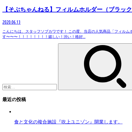
【そぶちゃんねる】フィルムホルダー（ブラック
2020.06.13
こんにちは、スタッフソブカワです！ この度、当店の人気商品「フィルムホル
す〜〜〜！！！！！！！！嬉しい！渋い！格好...
検
索:
最近の投稿
食と文化の複合施設『吹上ユニゾン』開業します。