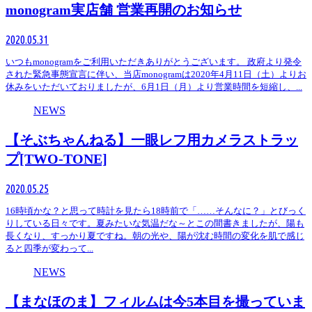
monogram実店舗 営業再開のお知らせ
2020.05.31
いつもmonogramをご利用いただきありがとうございます。 政府より発令
された緊急事態宣言に伴い、当店monogramは2020年4月11日（土）よりお
休みをいただいておりましたが、6月1日（月）より営業時間を短縮し、...
NEWS
【そぶちゃんねる】一眼レフ用カメラストラッ
プ[TWO-TONE]
2020.05.25
16時頃かな？と思って時計を見たら18時前で「……そんなに？」とびっく
りしている日々です。夏みたいな気温だな～とこの間書きましたが、陽も
長くなり、すっかり夏ですね。朝の光や、陽が沈む時間の変化を肌で感じ
ると四季が変わって...
NEWS
【まなほのま】フィルムは今5本目を撮っていま