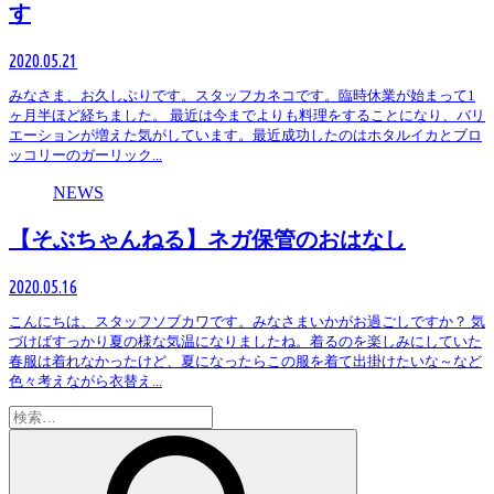
す
2020.05.21
みなさま、お久しぶりです。スタッフカネコです。臨時休業が始まって1
ヶ月半ほど経ちました。 最近は今までよりも料理をすることになり、バリ
エーションが増えた気がしています。最近成功したのはホタルイカとブロ
ッコリーのガーリック...
NEWS
【そぶちゃんねる】ネガ保管のおはなし
2020.05.16
こんにちは、スタッフソブカワです。みなさまいかがお過ごしですか？ 気
づけばすっかり夏の様な気温になりましたね。着るのを楽しみにしていた
春服は着れなかったけど、夏になったらこの服を着て出掛けたいな～など
色々考えながら衣替え...
検
索: