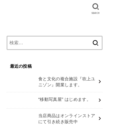
SEARCH
検
索:
最近の投稿
食と文化の複合施設『吹上ユ
ニゾン』開業します。
“移動写真屋” はじめます。
当店商品はオンラインストア
にて引き続き販売中