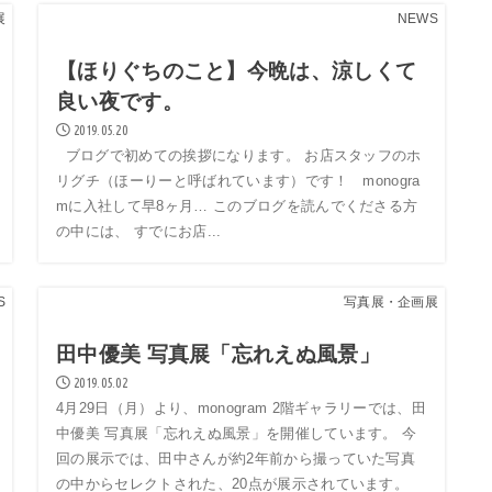
展
NEWS
【ほりぐちのこと】今晩は、涼しくて
良い夜です。
2019.05.20
ブログで初めての挨拶になります。 お店スタッフのホ
リグチ（ほーりーと呼ばれています）です！ monogra
mに入社して早8ヶ月… このブログを読んでくださる方
の中には、 すでにお店...
S
写真展・企画展
田中優美 写真展「忘れえぬ風景」
2019.05.02
4月29日（月）より、monogram 2階ギャラリーでは、田
中優美 写真展「忘れえぬ風景」を開催しています。 今
回の展示では、田中さんが約2年前から撮っていた写真
の中からセレクトされた、20点が展示されています。