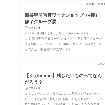
写真展・企画
熊谷聖司写真ワークショップ（4期）
修了グループ展
2019.05.21
2019年5月20日（月）より、monogram 2階ギャラリー
にて 熊谷聖司写真ワークショップ（4期）修了グループ
展を開催しています。 2018年12月〜2019年4月まで行
ってきた「熊谷聖司写真ワークシ...
NEW
【シガmemo】残したいものってなん
だろう？
2019.05.19
１９９９年にノストラダムスの大預言というのがあっ
た。 まだ記憶に新しい人も多いかもしれない。 その
年は連日テレビで、「地球滅亡」とか「２０００年問