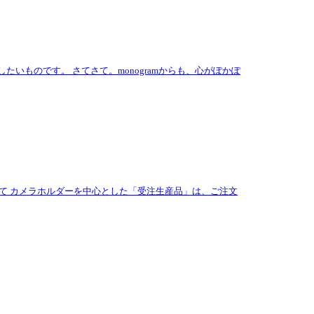
ものです。 さてさて。monogramからも、心がぽかぽ
いて カメラホルダーを中心とした「受注生産品」は、ご注文