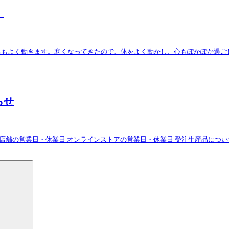
！
よく動きます。寒くなってきたので、体をよく動かし、心もぽかぽか過ごしたい
らせ
 実店舗の営業日・休業日 オンラインストアの営業日・休業日 受注生産品につ