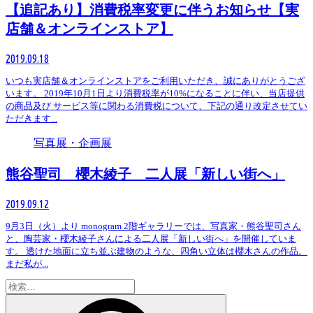
【追記あり】消費税率変更に伴うお知らせ【実
店舗＆オンラインストア】
2019.09.18
いつも実店舗＆オンラインストアをご利用いただき、誠にありがとうござ
います。 2019年10月1日より消費税率が10%になることに伴い、当店提供
の商品及び サービス等に関わる消費税について、下記の通り改定させてい
ただきます...
写真展・企画展
熊谷聖司 櫻木綾子 二人展「新しい街へ」
2019.09.12
9月3日（火）より monogram 2階ギャラリーでは、写真家・熊谷聖司さん
と、陶芸家・櫻木綾子さんによる二人展「新しい街へ」を開催していま
す。 透けた地面に立ち並ぶ建物のような、四角い立体は櫻木さんの作品。
まだ私が...
検
索: