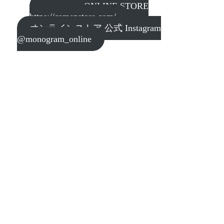
monogram ONLINE STORE
https://camepstore.com/
オンラインストア 公式 Instagram
@monogram_online