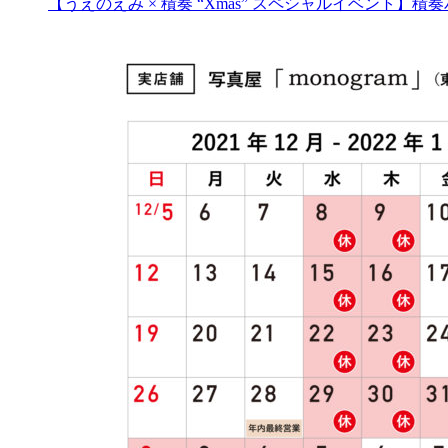
【うえのえみ × 積奏 “Xmas” スペシャルイベント