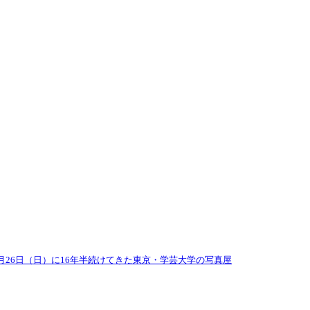
年5月26日（日）に16年半続けてきた東京・学芸大学の写真屋