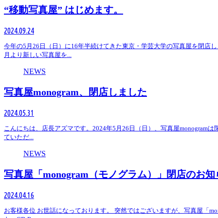
“移動写真屋” はじめます。
2024.09.24
今年の5月26日（日）に16年半続けてきた東京・学芸大学の写真屋を閉店
月より新しい写真屋を...
NEWS
写真屋monogram、閉店しました
2024.05.31
こんにちは、店長アズマです。2024年5月26日（日）、写真屋monogr
ていただ...
NEWS
写真屋「monogram（モノグラム）」閉店のお知
2024.04.16
お客様各位 お世話になっております。 突然ではございますが、写真屋「mon