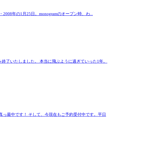
08年の1月25日。monogramのオープン時、わ...
業を終了いたしました。 本当に飛ぶように過ぎていった1年。
会真っ最中です！ そして、今現在もご予約受付中です。平日