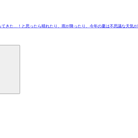
ってきた…！と思ったら晴れたり、雨が降ったり、今年の夏は不思議な天気が