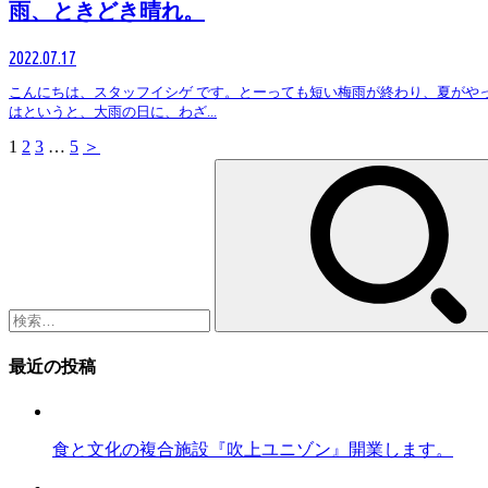
雨、ときどき晴れ。
2022.07.17
こんにちは、スタッフイシゲ です。とーっても短い梅雨が終わり、夏がや
はというと、大雨の日に、わざ...
1
2
3
…
5
＞
検
索:
最近の投稿
食と文化の複合施設『吹上ユニゾン』開業します。