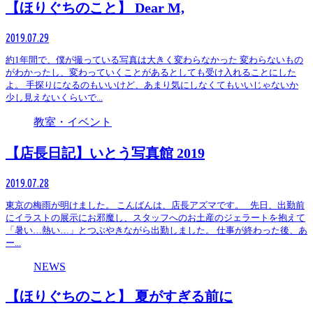
【ほりぐちのこと】 Dear M,
2019.07.29
約1年間で、僕が撮っている写真は大きく変わらなかった 変わらないもの
がわかったし、変わっていくことがあるとしても受け入れることにした
よ。 手探りになるのもいいけど、あまり気にしなくてもいいじゃないか
少し見えないくらいで...
教室・イベント
【店長日記】いとう写真館 2019
2019.07.28
東京の梅雨が明けました。 こんばんは、店長アズマです。 先日、出勤前
にイラストの展示にお邪魔し、スタッフへのお土産のジェラートを抱えて
「暑い…熱い…」とつぶやきながら出勤しました。 仕事が終わった後、あ
ー...
NEWS
【ほりぐちのこと】 夏がすぎる前に