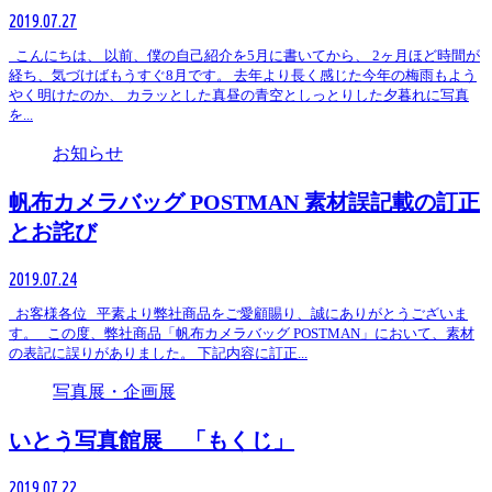
2019.07.27
こんにちは、 以前、僕の自己紹介を5月に書いてから、 2ヶ月ほど時間が
経ち、気づけばもうすぐ8月です。 去年より長く感じた今年の梅雨もよう
やく明けたのか、 カラッとした真昼の青空としっとりした夕暮れに写真
を...
お知らせ
帆布カメラバッグ POSTMAN 素材誤記載の訂正
とお詫び
2019.07.24
お客様各位 平素より弊社商品をご愛顧賜り、誠にありがとうございま
す。 この度、弊社商品「帆布カメラバッグ POSTMAN」において、素材
の表記に誤りがありました。 下記内容に訂正...
写真展・企画展
いとう写真館展 「もくじ」
2019.07.22