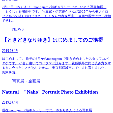
7月18日（木）より、monogram 2階ギャラリーでは、いとう写真館展
「もくじ」を開催中です。 写真家・伊東俊介さんが2005年からモノクロ
フィルムで撮り続けてきた、たくさんの肖像写真。 今回の展示では、横軸
でそれ...
NEWS
【ときどきなりゆき】はじめましてのご挨拶
2019.07.19
はじめまして。 昨年の8月からmonogram で働き始めましたスタッフコバ
タケです。 小畠と書いてコバタケと読みます。親戚以外に同じ読み方をす
る方に会ったことがありません。 東京都稲城市にて生まれ育ちました。
実家を出...
写真展・企画展
Natural "Naho" Portrait Photo Exhibition
2019.07.14
現在monogram 2階ギャラリーでは、 さおりさんによる写真展