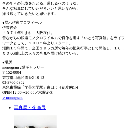
その年々の記憶をたどる、道しるべのような、
そんな写真にしていただきたいと思いながら、
撮り続けていきたいと思います。
●展示作家プロフィール
伊東俊介
１９７１年生まれ、大阪在住。
昔ながらの銀塩モノクロフイルムで肖像を遺す「いとう写真館」をライフ
ワークとして、２００５年よりスタート。
活動１５年間で、全国１９５カ所で毎年の恒例行事として開催し、１０，
０００組以上の人々の肖像を届け続けている。
●場所
monogram 2階ギャラリー
〒152-0004
東京都目黒区鷹番2-19-13
03-3760-5852
東急東横線「学芸大学駅」東口より徒歩約1分
OPEN 12:00〜20:00／水曜定休
＞monogram
写真展・企画展