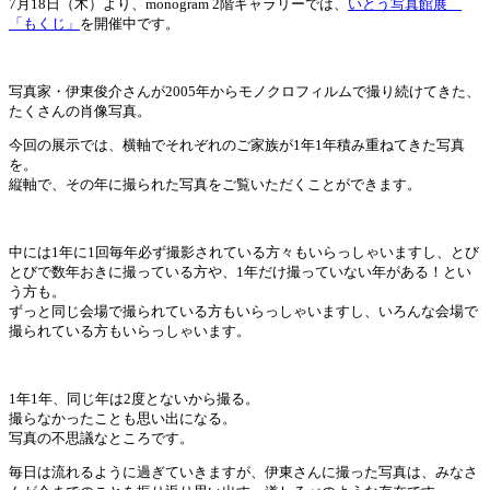
7月18日（木）より、monogram 2階ギャラリーでは、
いとう写真館展
「もくじ」
を開催中です。
写真家・伊東俊介さんが2005年からモノクロフィルムで撮り続けてきた、
たくさんの肖像写真。
今回の展示では、横軸でそれぞれのご家族が1年1年積み重ねてきた写真
を。
縦軸で、その年に撮られた写真をご覧いただくことができます。
中には1年に1回毎年必ず撮影されている方々もいらっしゃいますし、とび
とびで数年おきに撮っている方や、1年だけ撮っていない年がある！とい
う方も。
ずっと同じ会場で撮られている方もいらっしゃいますし、いろんな会場で
撮られている方もいらっしゃいます。
1年1年、同じ年は2度とないから撮る。
撮らなかったことも思い出になる。
写真の不思議なところです。
毎日は流れるように過ぎていきますが、伊東さんに撮った写真は、みなさ