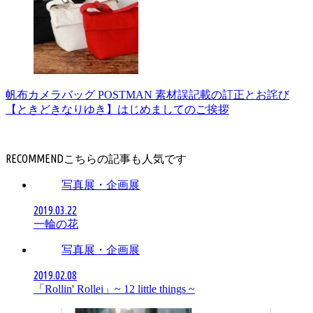
帆布カメラバッグ POSTMAN 素材誤記載の訂正とお詫び
【ときどきなりゆき】はじめましてのご挨拶
RECOMMEND
写真展・企画展
2019.03.22
一輪の花
写真展・企画展
2019.02.08
「Rollin' Rollei」~ 12 little things ~