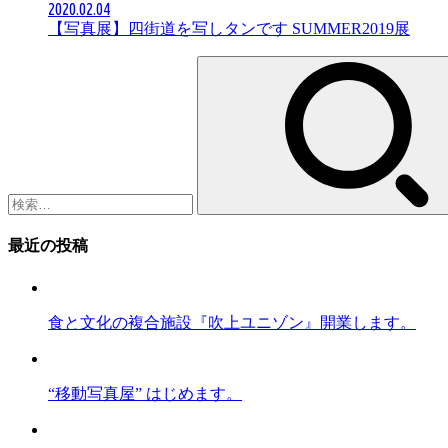
2020.02.04
【写真展】四街道を写しタンです SUMMER2019展
検
索:
最近の投稿
食と文化の複合施設『吹上ユニゾン』開業します。
“移動写真屋” はじめます。