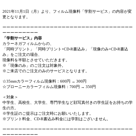
2021年11月1日（月）より、フィルム現像料「学割サービス」の内容が変
更となります。
ーーーーーーーーーーーーーーーーーーーーーーーーーーーーーーーーー
ーーーーーーーーー
「学割サービス」内容
カラーネガフィルムからの、
「同時プリント」「同時プリント+CD-R書込み」「現像のみ+CD-R書込
み」をご注文の場合、
現像料を半額とさせていただきます。
※「現像のみ」のご注文は対象外。
※ご来店でのご注文のみのサービスとなります。
☆35mmカラーフィルム現像料：600円 → 300円
☆ブローニーカラーフィルム現像料：700円 → 350円
＜対象＞
中学生、高校生、大学生、専門学生など顔写真付きの学生証をお持ちの学
生の方。
※学生証のご提示はご注文時にお願いいたします。
※プリント料金、CD-R書込み料金には学割はございません。
ーーーーーーーーーーーーーーーーーーーーーーーーーーーーーーーーー
ーーーーーーーーー