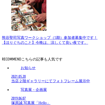
熊谷聖司写真ワークショップ（5期）参加者募集中です！
【ほりぐちのこと】今晩は、涼しくて良い夜です。
RECOMMEND
お知らせ
2021.05.20
当店２階ギャラリーにてフォトフレーム展示中
写真展・企画展
2019.06.07
塚原誠 写真展「Hello」