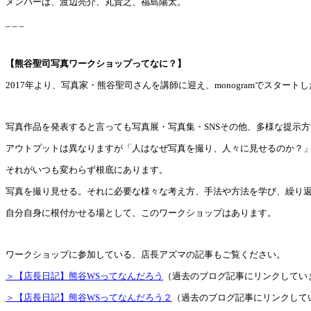
メンバーは、渡辺亮介、丸貴之、福島陽太。
_ _ _
【熊谷聖司写真ワークショップってなに？】
2017年より、写真家・熊谷聖司さんを講師に迎え、monogramでスター
写真作品を発表すると言っても写真展・写真集・SNSその他、多様な提示
アウトプットは異なりますが「人はなぜ写真を撮り、人々に見せるのか？
それがいつも変わらず根底にあります。
写真を撮り見せる。それに必要な様々な考え方、手法や方法を学び、繰り
自分自身に根付かせる場として、このワークショップはあります。
ワークショップに参加している、店長アズマの記事もご覧ください。
＞【店長日記】熊谷WSってなんだろう
（過去のブログ記事にリンクしてい
＞【店長日記】熊谷WSってなんだろう２
（過去のブログ記事にリンクして