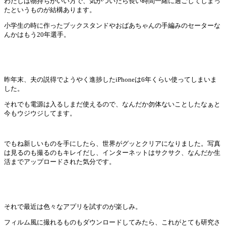
わたしは物持ちがいい方で、
気がついたら長い時間一緒に過ごしてしまっ
たというものが結構あ
ります。
小学生の時に作ったブックスタンドやおばあちゃんの手編みのセーターな
んかはもう20年選手。
昨年末、夫の説得でようやく進捗したiPhoneは6年くらい使
ってしまいま
した。
それでも電源は入るしまだ使えるので、
なんだか勿体ないことしたなぁと
今もウジウジしてます。
でもね新しいものを手にしたら、世界がグッとクリアになりました。
写真
は見るのも撮るのもキレイだし、インターネットはサクサク、
なんだか生
活までアップロードされた気分です。
それで最近は色々なアプリを試すのが楽しみ。
フィルム風に撮れるものもダウンロードしてみたら、
これがとても研究さ