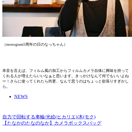
（monogram5周年の日のなっちゃん）
本音を言えば、
フィルム風の加工からフィルムカメラ自体に興味を持って
くれる人
が増えたらいいなぁと思います。きっかけなんて何でもいいよね
ー！さらに使ってくれたら尚更、なんて思うのはちょっと欲張りすぎかし
ら。
NEWS
自力で回転する車輪/光絵(ヒカリエ)/木(モク)
【たなかのたなのなか】カメラボックスバッグ