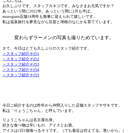
こんにちは。
お久しぶりです、スタッフカネコです。みなさまお元気ですか？
あっという間に2022年。あっという間に2月も半ば。
monogram店舗14周年も無事に迎えられて嬉しいです。
私は温泉旅行を夢見ながら豆苗と球根のなにかを育てています。
変わらずラーメンの写真も撮りためています。
さて、今日はとても久しぶりのスタッフ紹介です。
＞スタッフ紹介その1
＞スタッフ紹介その2
＞スタッフ紹介その3
＞スタッフ紹介その4
＞スタッフ紹介その5
今日ご紹介するのは昨年から仲間入りした店舗スタッフヤザキです。
私は「りょうこちゃん」と呼んでいます。
りょうこちゃんは名古屋出身。
好きな食べ物は辛いもの、アイスとお酒。
アイスは1日1個食べるそうです。（でも最近は控えてる。寒いから。）