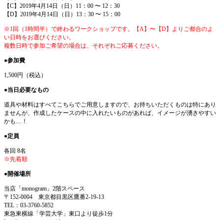
【C】2019年4月14日（日）11：00 〜 12：30
【D】2019年4月14日（日）13：30 〜 15：00
※1回（1時間半）で終わるワークショップです。【A】〜【D】よりご都合のよ
い日時をお選びください。
複数日時で参加ご希望の場合は、それぞれご応募ください。
●参加費
1,500円（税込）
●当日必要なもの
道具や材料はすべてこちらでご用意しますので、お持ちいただくものは特にあり
ませんが、
作成したケースの中に入れたいものがあれば、イメージが湧きやすい
かも…！
●定員
各回 8名
※先着順
●開催場所
当店「monogram」2階スペース
〒152-0004 東京都目黒区鷹番2-19-13
TEL：03-3760-5852
東急東横線「学芸大学」東口より徒歩1分