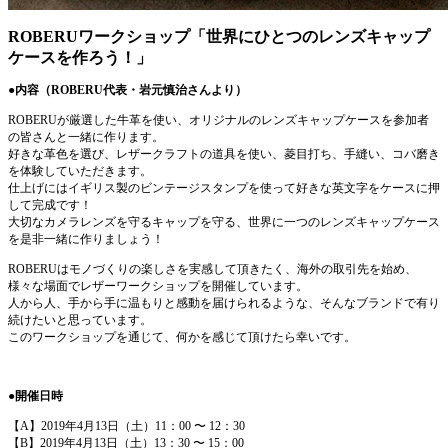
ROBERUワークショップ「世界にひとつのレンズキャップ
ケースを作ろう！」
●内容（ROBERU代表・岩元慎治さんより）
ROBERUが厳選した牛革を使い、オリジナルのレンズキャップケースを参加者
の皆さんと一緒に作ります。
好きな革色を選び、レザークラフトの道具を使い、菱目打ち、手縫い、コバ磨き
を体験していただきます。
仕上げにはイギリス製のビンテージスタンプを使って好きな英文字をケースに押
して完成です！
大切なカメラレンズを守るキャップを守る、世界に一つのレンズキャップケース
を是非一緒に作りましょう！
ROBERUはモノづくりの楽しさを実感して頂きたく、海外の取引先を始め、
様々な場面でレザーワークショップを開催しています。
人から人、手から手に温もりと感動を届けられるような、そんなブランドで有り
続けたいと思っています。
このワークショップを通じて、何かを感じて頂けたら幸いです。
●開催日時
【A】2019年4月13日（土）11：00 〜 12：30
【B】2019年4月13日（土）13：30 〜 15：00