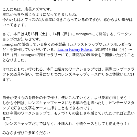
こんにちは、店長アズマです。
空気から春を感じるようになってきましたね。
今わたしはオフィスの1人部屋に引きこもっているのですが、窓からよい風がは
いってきます。
さて、本日は
4月13日（土）、14日（日）
に monogramにて開催する、ワークシ
ョップのお知らせです。
monogramで販売している多くの革製品（カメラストラップやカメラホルダーな
ど）を
製作していただいている、
Leather Factory Roberu
。
2019年4月8日（月）〜
14日（日）monogram 2階ギャラリーにて、新商品の展示会をご開催いただくこと
となりました。
それにともない行われる、本日ご紹介のワークショップでは、実際にレザークラ
フトの道具を使い、
世界にひとつのレンズキャップケース作りをご体験いただけ
ます。
自分が使うものを自分の手で作り、使いこんでいくと、より愛着が増しそう！
しかも今回は、レンズキャップケースになる革の色を選べたり、ビンテージスタ
ンプで好きな文字をケースに押すこともできるのです。
ぜひ今回のワークショップで、モノづくりの楽しさを感じていただければと思い
ます。
（レンズキャップだけではなく、小銭入れ、小物ケースとしても使えそう！）
みなさまぜひご参加ください！