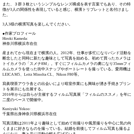
また、３群３枚というシンプルなレンズ構成を表す言葉でもあり、その特
徴が3人の関係性を表現していると感じ、横濱トリプレットと名付けまし
た。
3人3様の横濱写真を楽しんでください。
●作家プロフィール
Hiroki Kameda:
神奈川県横浜市在住
産まれてから現在まで横濱の人。2012年、仕事が多忙になりバンド活動を
断念したと同時に新たな趣味として写真を始める。初めて買ったカメラは
トイカメラの「スメナ8M」。すぐにフィルムカメラの虜になり35mmフィ
ルムカメラを使った街中スナップやポートレートを撮っている。愛用機は
LEICA M5、Leitz Minolta CL、Nikon F80等。
寫眞喫茶アウラ舎との出会いにより暗室作業にも興味が湧き手焼きプリン
トを展示にも出展する。
2016年からは自らが主催するフィルム写真展「フィルムのススメ」を年に
二度のペースで開催中。
Kuniyuki Yokoo:
千葉県出身神奈川県横浜市在住
写真活動は2011年より趣味として始めて街撮りや風景撮りを中心に気の向
くままに好きなものを撮っている。結婚を前後してフィルム写真も撮るよ
うになり、妻と共に活動の幅を広げている。