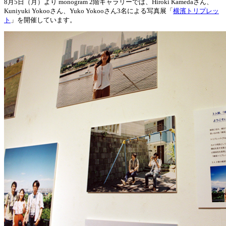
8月5日（月）より monogram 2階ギャラリーでは、Hiroki Kamedaさん、
Kuniyuki Yokooさん、Yuko Yokooさん3名による写真展「
横濱トリプレッ
ト
」を開催しています。