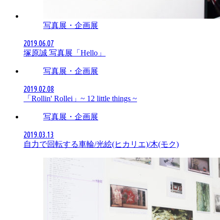
写真展・企画展
2019.06.07
塚原誠 写真展「Hello」
写真展・企画展
2019.02.08
「Rollin' Rollei」~ 12 little things ~
写真展・企画展
2019.03.13
自力で回転する車輪/光絵(ヒカリエ)/木(モク)