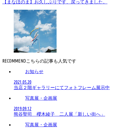
【まなほのま】お久しぶりです、戻ってきました。
RECOMMEND
お知らせ
2021.05.20
当店２階ギャラリーにてフォトフレーム展示中
写真展・企画展
2019.09.12
熊谷聖司 櫻木綾子 二人展「新しい街へ」
写真展・企画展