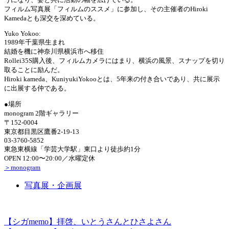
フィルム写真展「フィルムのススメ」に参加し、その主催者のHiroki
Kamedaとも深交を深めている。
Yuko Yokoo:
1989年千葉県生まれ
結婚を機に神奈川県横浜市へ移住
Rollei35S購入後、フィルムカメラにはまり、横浜の風景、スナップを切り
取ることに励んだ。
Hiroki kameda、KuniyukiYokooとは、5年来の付き合いであり、共に展示
に出展する仲である。
●場所
monogram 2階ギャラリー
〒152-0004
東京都目黒区鷹番2-19-13
03-3760-5852
東急東横線「学芸大学駅」東口より徒歩約1分
OPEN 12:00〜20:00／水曜定休
＞monogram
写真展・企画展
【シガmemo】拝啓、いとうさんとひさよさん